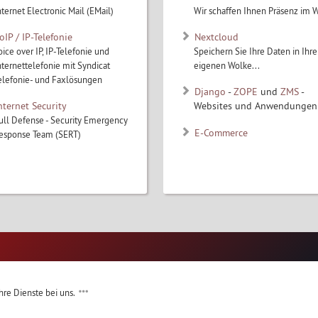
nternet Electronic Mail (EMail)
Wir schaffen Ihnen Präsenz i
oIP / IP-Telefonie
Nextcloud
oice over IP, IP-Telefonie und
Speichern Sie Ihre Daten in Ihre
nternettelefonie mit Syndicat
eigenen Wolke...
elefonie- und Faxlösungen
Django
-
ZOPE
und
ZMS
-
nternet Security
Websites und Anwendungen
ull Defense - Security Emergency
E-Commerce
esponse Team (SERT)
re Dienste bei uns.