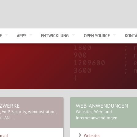
E
APPS
ENTWICKLUNG
OPEN SOURCE
KONT
ZWERKE
WEB-ANWENDUNGEN
, VoIP, Security, Administration,
Websites, Web- und
 LAN...
Internetanwendungen
mail
Websites