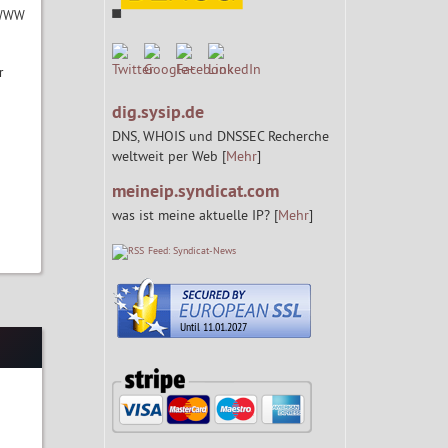
m WWW
r
dig.sysip.de
DNS, WHOIS und DNSSEC Recherche
weltweit per Web [
Mehr
]
meineip.syndicat.com
was ist meine aktuelle IP? [
Mehr
]
Feed: Syndicat-News